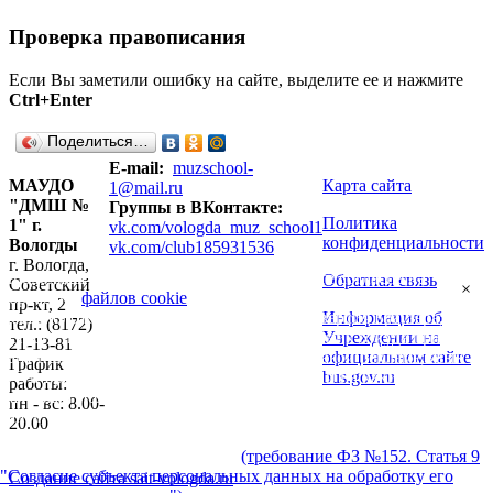
Проверка правописания
Если Вы заметили ошибку на сайте, выделите ее и нажмите
Ctrl+Enter
Поделиться…
E-mail:
muzschool-
МАУДО
Карта сайта
1@mail.ru
"ДМШ №
Группы в ВКонтакте:
Политика
1" г.
vk.com/vologda_muz_school1
конфиденциальности
Вологды
vk.com/club185931536
г. Вологда,
Продолжая использовать наш сайт, вы даете согласие на
Обратная связь
Советский
×
обработку
файлов cookie
, пользовательских данных (сведения о
пр-кт, 2
Информация об
местоположении; тип и версия ОС; тип и версия Браузера; тип
тел.: (8172)
Учреждении на
устройства и разрешение его экрана; источник откуда пришел на
21-13-81
официальном сайте
сайт пользователь; с какого сайта или по какой рекламе; язык
График
bus.gov.ru
ОС и Браузера; какие страницы открывает и на какие кнопки
работы:
нажимает пользователь; ip-адрес) в целях функционирования
пн - вс: 8.00-
сайта, проведения ретаргетинга и проведения статистических
20.00
исследований и обзоров. Если вы не хотите, чтобы ваши данные
обрабатывались, покиньте сайт
(требование ФЗ №152. Статья 9
"Согласие субъекта персональных данных на обработку его
Создание сайта sait-vologda.ru