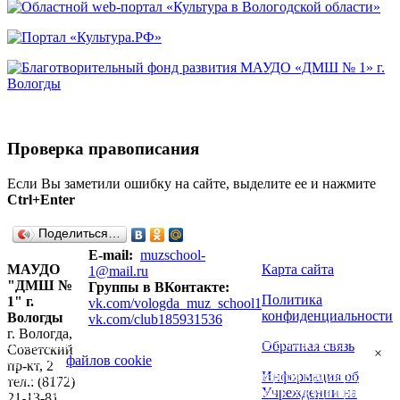
Проверка правописания
Если Вы заметили ошибку на сайте, выделите ее и нажмите
Ctrl+Enter
Поделиться…
E-mail:
muzschool-
МАУДО
Карта сайта
1@mail.ru
"ДМШ №
Группы в ВКонтакте:
Политика
1" г.
vk.com/vologda_muz_school1
конфиденциальности
Вологды
vk.com/club185931536
г. Вологда,
Продолжая использовать наш сайт, вы даете согласие на
Обратная связь
Советский
×
обработку
файлов cookie
, пользовательских данных (сведения о
пр-кт, 2
Информация об
местоположении; тип и версия ОС; тип и версия Браузера; тип
тел.: (8172)
Учреждении на
устройства и разрешение его экрана; источник откуда пришел на
21-13-81