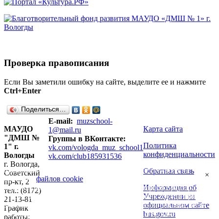
Проверка правописания
Если Вы заметили ошибку на сайте, выделите ее и нажмите
Ctrl+Enter
Поделиться…
E-mail:
muzschool-
МАУДО
Карта сайта
1@mail.ru
"ДМШ №
Группы в ВКонтакте:
Политика
1" г.
vk.com/vologda_muz_school1
конфиденциальности
Вологды
vk.com/club185931536
г. Вологда,
Продолжая использовать наш сайт, вы даете согласие на
Обратная связь
Советский
×
обработку
файлов cookie
, пользовательских данных (сведения о
пр-кт, 2
Информация об
местоположении; тип и версия ОС; тип и версия Браузера; тип
тел.: (8172)
Учреждении на
устройства и разрешение его экрана; источник откуда пришел на
21-13-81
официальном сайте
сайт пользователь; с какого сайта или по какой рекламе; язык
График
bus.gov.ru
ОС и Браузера; какие страницы открывает и на какие кнопки
работы: