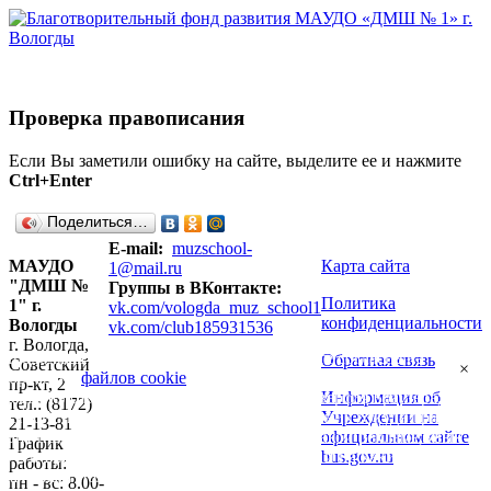
Проверка правописания
Если Вы заметили ошибку на сайте, выделите ее и нажмите
Ctrl+Enter
Поделиться…
E-mail:
muzschool-
МАУДО
Карта сайта
1@mail.ru
"ДМШ №
Группы в ВКонтакте:
Политика
1" г.
vk.com/vologda_muz_school1
конфиденциальности
Вологды
vk.com/club185931536
г. Вологда,
Продолжая использовать наш сайт, вы даете согласие на
Обратная связь
Советский
×
обработку
файлов cookie
, пользовательских данных (сведения о
пр-кт, 2
Информация об
местоположении; тип и версия ОС; тип и версия Браузера; тип
тел.: (8172)
Учреждении на
устройства и разрешение его экрана; источник откуда пришел на
21-13-81
официальном сайте
сайт пользователь; с какого сайта или по какой рекламе; язык
График
bus.gov.ru
ОС и Браузера; какие страницы открывает и на какие кнопки
работы:
нажимает пользователь; ip-адрес) в целях функционирования
пн - вс: 8.00-