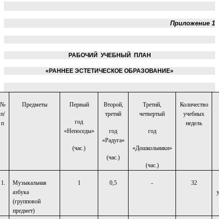
Приложение 1
РАБОЧИЙ УЧЕБНЫЙ ПЛАН
«РАННЕЕ ЭСТЕТИЧЕСКОЕ ОБРАЗОВАНИЕ»
№
Предметы
Первый
Второй,
Третий,
Количество
п/
третий
четвертый
учебных
год
п
недель
«Непоседы»
год
год
«Радуга»
(час.)
«Дошкольники»
(час.)
(час.)
1.
Музыкальная
1
0,5
-
32
азбука
(групповой
предмет)