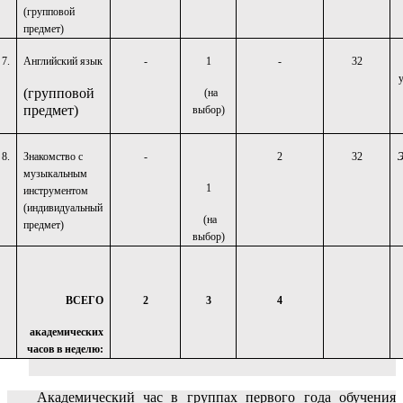
(групповой
предмет)
7.
Английский язык
-
1
-
32
(групповой
(на
предмет)
выбор)
8.
Знакомство с
-
2
32
музыкальным
1
инструментом
(индивидуальный
(на
предмет)
выбор)
ВСЕГО
2
3
4
академических
часов в неделю:
Академический час в группах первого года обучения