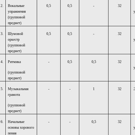
2.
Вокальные
0,5
0,5
-
32
упражнения
(групповой
предмет)
3.
Шумовой
0,5
0,5
-
32
оркестр
(групповой
предмет)
4.
Ритмика
-
0,5
0,5
32
(групповой
предмет)
5.
Музыкальная
-
-
1
32
грамота
(групповой
предмет)
6.
Начальные
-
-
0,5
32
основы хорового
пения