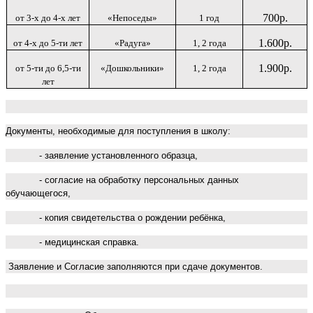
700р.
от 3-х до 4-х лет
«Непоседы»
1 год
1.600р.
от 4-х до 5-ти лет
«Радуга»
1, 2 года
1.
9
00р.
от 5-ти до 6,5-ти
«Дошкольники»
1, 2 года
лет
Документы, необходимые для поступления в школу:
- заявление установленного образца,
- согласие на обработку персональных данных
обучающегося,
- копия свидетельства о рождении ребёнка,
- медицинская справка.
Заявление и Согласие заполняются при сдаче документов.