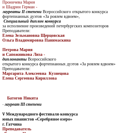
Проничева Мария
и Шадрин Герман -
лауреаты
II
степени
Всероссийского открытого конкурса
фортепианных дуэтов «За роялем вдвоем»,
Специальный диплом конкурса
за исполнение произведений петербургских композиторов
Преподаватели:
Елена Зельмановна Щерцовская
Ольга Владимировна Панимаскина
Петрова Мария
и Сапожникова Лиза -
дипломанты
Всероссийского
открытого конкурса фортепианных дуэтов «За роялем вдвоем»
Преподаватели:
Маргарита Алексеевна
Кузнецова
Елена Сергеевна Кириллова
Батогов Никита
-
лауреат
III
степени
V
Международного фестиваля-конкурса
юных пианистов «Серебряное озеро»
г. Гатчина
Преподаватель