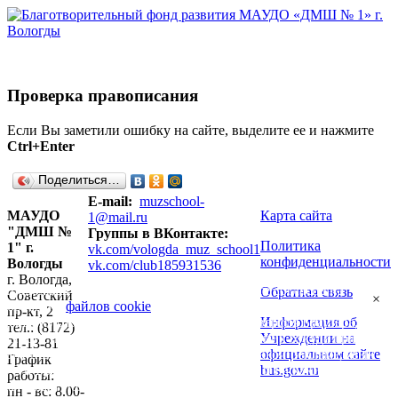
Проверка правописания
Если Вы заметили ошибку на сайте, выделите ее и нажмите
Ctrl+Enter
Поделиться…
E-mail:
muzschool-
МАУДО
Карта сайта
1@mail.ru
"ДМШ №
Группы в ВКонтакте:
Политика
1" г.
vk.com/vologda_muz_school1
конфиденциальности
Вологды
vk.com/club185931536
г. Вологда,
Продолжая использовать наш сайт, вы даете согласие на
Обратная связь
Советский
×
обработку
файлов cookie
, пользовательских данных (сведения о
пр-кт, 2
Информация об
местоположении; тип и версия ОС; тип и версия Браузера; тип
тел.: (8172)
Учреждении на
устройства и разрешение его экрана; источник откуда пришел на
21-13-81
официальном сайте
сайт пользователь; с какого сайта или по какой рекламе; язык
График
bus.gov.ru
ОС и Браузера; какие страницы открывает и на какие кнопки
работы:
нажимает пользователь; ip-адрес) в целях функционирования
пн - вс: 8.00-