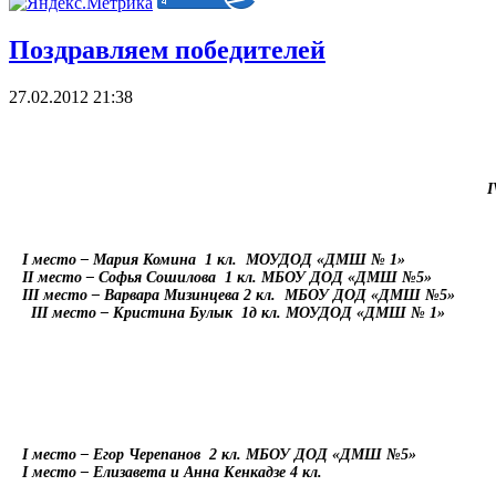
Поздравляем победителей
27.02.2012 21:38
I
I
место – Мария Комина
1 кл.
МОУДОД «ДМШ № 1»
II
место – Софья Сошилова
1 кл. МБОУ ДОД «ДМШ №5»
III
место – Варвара Мизинцева 2 кл.
МБОУ ДОД «ДМШ №5»
III
место – Кристина Булык
1д кл. МОУДОД «ДМШ № 1»
I
место – Егор Черепанов
2 кл. МБОУ ДОД «ДМШ №5»
I
место – Елизавета и Анна Кенкадзе 4 кл.