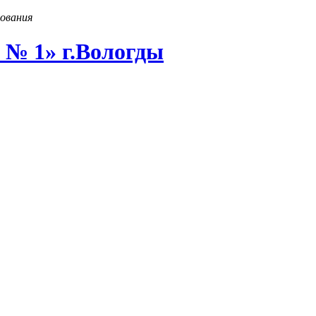
ования
 № 1» г
.
Вологды