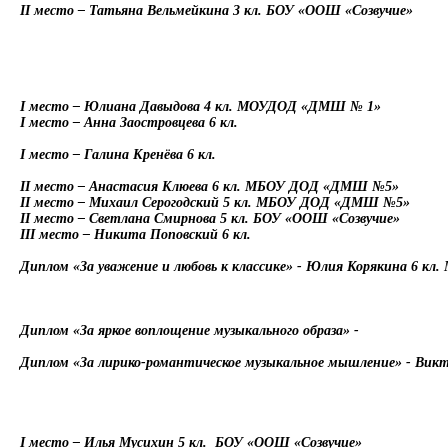
II
место – Татьяна Вельмейкина 3 кл. БОУ «ООШ «Созвучие»
I
место – Юлиана Давыдова 4 кл. МОУДОД «ДМШ № 1»
I
место – Анна Заостровцева 6 кл.
I
место – Галина Кренёва 6 кл.
II
место – Анастасия Клюева 6 кл. МБОУ ДОД «ДМШ №5»
II
место –
Михаил Серогодский
5 кл. МБОУ ДОД «ДМШ №5»
II
место – Светлана Смирнова 5 кл. БОУ «ООШ «Созвучие»
III
место – Никита Поповский 6 кл.
Диплом «За уважение и любовь к классике» - Юлия Корякина 6 
Диплом «За яркое воплощение музыкального образа» -
Диплом «За лирико-романтическое музыкальное мышление» - В
I
место – Илья Мусихин 5 кл.
БОУ «ООШ «Созвучие»