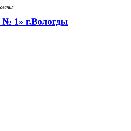
ования
 № 1» г
.
Вологды