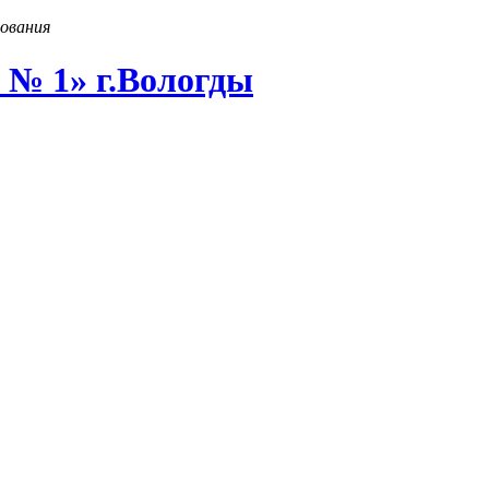
ования
 № 1» г
.
Вологды