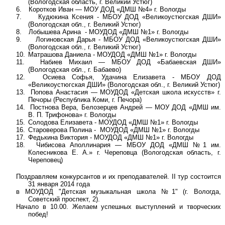
(Вологодская область, г. Великий Устюг)
6.
Коротков Иван — МОУ ДОД «ДМШ №4» г. Вологды
7.
Кудюкина Ксения - МБОУ ДОД «Великоустюгская ДШИ»
(Вологодская обл., г. Великий Устюг)
8.
Лобышева Арина
- МОУДОД «ДМШ №1» г. Вологды
9.
Логиновская Дарья - МБОУ ДОД «Великоустюгская ДШИ»
(Вологодская обл., г. Великий Устюг)
10.
Матрашова Даниела - МОУДОД «ДМШ №1» г. Вологды
11.
Набиев Михаил — МБОУ ДОД «Бабаевская ДШИ»
(Вологодская обл., г. Бабаево)
12.
Осиева Софья, Удачина Елизавета - МБОУ ДОД
«Великоустюгская ДШИ» (Вологодская обл., г. Великий Устюг)
13.
Попова Анастасия — МОУДОД «Детская школа искусств» г.
Печоры (Республика Коми, г. Печора)
14.
Постнова Вера, Белозерцев Андрей — МОУ ДОД «ДМШ им.
В. П. Трифонова» г. Вологды
15.
Солодова Елизавета - МОУДОД «ДМШ №1» г. Вологды
16.
Староверова Полина -
МОУДОД «ДМШ №1» г. Вологды
17.
Федькина Виктория - МОУДОД «ДМШ №1» г. Вологды
18.
Чибисова Аполлинария — МБОУ ДОД «ДМШ №1 им.
Колесникова Е. А.» г. Череповца (Вологодская область, г.
Череповец)
Поздравляем конкурсантов и их преподавателей. II тур состоится
31 января 2014 года
в МОУДОД "Детская музыкальная школа №1" (г. Вологда,
Советский проспект, 2).
Начало в 10.00. Желаем успешных выступлений и творческих
побед!