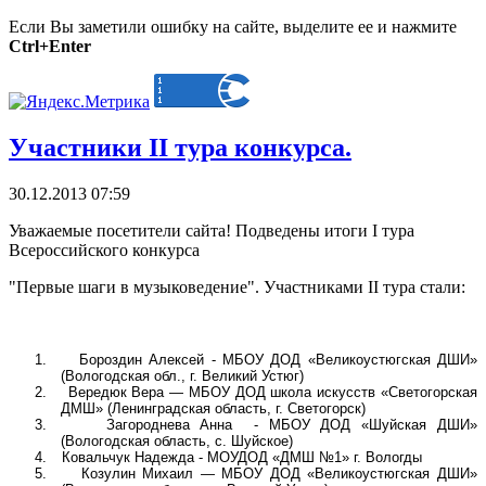
Если Вы заметили ошибку на сайте, выделите ее и нажмите
Ctrl+Enter
Участники II тура конкурса.
30.12.2013 07:59
Уважаемые посетители сайта! Подведены итоги I тура
Всероссийского конкурса
"Первые шаги в музыковедение". Участниками II тура стали:
1.
Бороздин Алексей - МБОУ ДОД «Великоустюгская ДШИ»
(Вологодская обл., г. Великий Устюг)
2.
Вередюк Вера — МБОУ ДОД школа искусств «Светогорская
ДМШ» (Ленинградская область, г. Светогорск)
3.
Загороднева Анна
-
МБОУ ДОД «Шуйская ДШИ»
(Вологодская область, с. Шуйское)
4.
Ковальчук Надежда - МОУДОД «ДМШ №1» г. Вологды
5.
Козулин Михаил — МБОУ ДОД «Великоустюгская ДШИ»