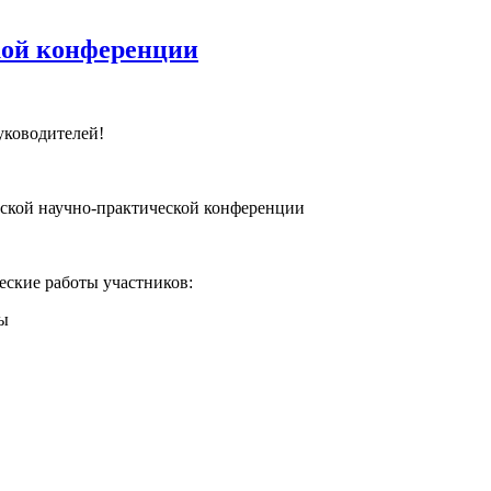
кой конференции
уководителей!
тской научно-практической конференции
еские работы участников:
ды