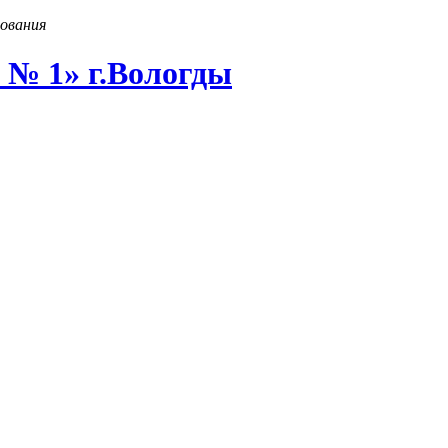
ования
 № 1» г
.
Вологды