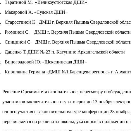
.
Таратиной М.
«Великоустюгская ДШИ»
.
Макаровой А. «Судская ДШИ»
.
Старостиной К.
ДМШ г. Верхняя Пышма Свердловской облас
.
Рюминой С.
ДМШ г. Верхняя Пышма Свердловской области
.
Спициной С.
ДМШ г. Верхняя Пышма Свердловской област
.
Даценко Т. ДШИ № 23 п. Катунино Архангельской области
.
Виноградовой Ю. «Шекснинская ДШИ»
.
Кирилкина Германа «ДМШ №1 Баренцева региона» г. Арханг
Решение Оргкомитета окончательное, пересмотру и обсуждени
участников заключительного тура
в срок до 13 ноября электр
очного участия в заключительном туре конференции 28 ноября.
перечисляется на реквизиты школы, указанные в положении о