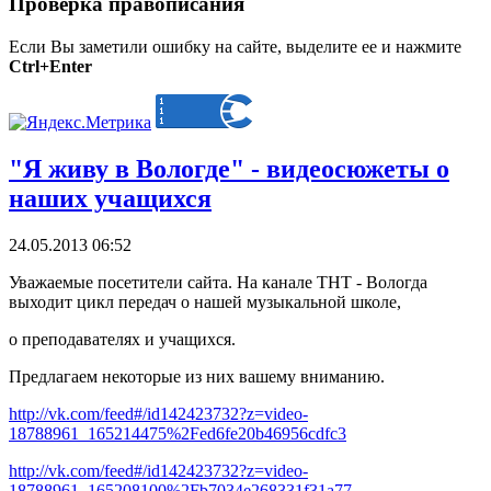
Проверка правописания
Если Вы заметили ошибку на сайте, выделите ее и нажмите
Ctrl+Enter
"Я живу в Вологде" - видеосюжеты о
наших учащихся
24.05.2013 06:52
Уважаемые посетители сайта. На канале ТНТ - Вологда
выходит цикл передач о нашей музыкальной школе,
о преподавателях и учащихся.
Предлагаем некоторые из них вашему вниманию.
http://vk.com/feed#/id142423732?z=video-
18788961_165214475%2Fed6fe20b46956cdfc3
http://vk.com/feed#/id142423732?z=video-
18788961_165208100%2Fb7034e268331f31a77